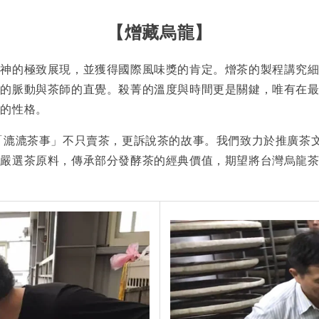
【
熷藏烏龍
】
精神的極致展現，並獲得國際風味獎的肯定。熷茶的製程講究
的脈動與茶師的直覺。殺菁的溫度與時間更是關鍵，唯有在最
節的性格。
「漉漉茶事」不只賣茶，更訴說茶的故事。我們致力於推廣茶
們嚴選茶原料，傳承部分發酵茶的經典價值，期望將台灣烏龍