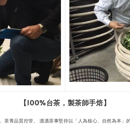
【100%台茶，製茶師手焙
】
選、茶菁品質控管。 漉漉茶事堅持以「人為核心、自然為本」