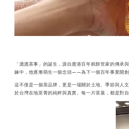
「漉漉茶事」的誕生，源自鹿港百年糕餅世家的傳承與
鍊中，他逐漸萌生一個念頭——為下一個百年事業開創
這不僅是一個茶品牌，更是一場關於土地、季節與人文的
於台灣在地茶菁的純粹與真實。每一片茶葉，都是對