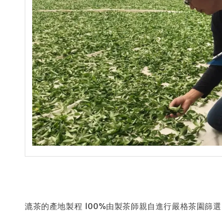
漉茶的產地製程 100%由製茶師親自進行嚴格茶園篩