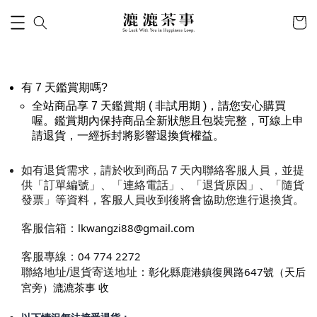
有 7 天鑑賞期嗎?
全站商品享 7 天鑑賞期 ( 非試用期 )，請您安心購買
喔。鑑賞期內保持商品全新狀態且包裝完整，可線上申
請退貨，一經拆封將影響退換貨權益。
如有退貨需求，請於收到商品７天內聯絡客服人員，並提
供「訂單編號」、「連絡電話」、
「
退貨原因
」
、
「隨貨
發票
」
等資料，客服人員收到後將會協助您進行退換貨。
lkwangzi88@gmail.com
客服信箱：
04 774 2272
客服專線：
彰化縣鹿港鎮復興路647號（天后
聯絡地址/退貨寄送地址：
宮旁）漉漉茶事 收