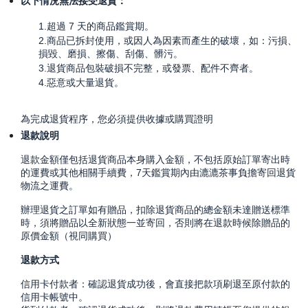
以下情況無法接受退貨：
1.超過 7 天的商品鑑賞期。
2.商品已拆封使用，或因人為因素而產生的破壞，如：污損、
損毀、磨損、擦傷、刮傷、髒污。
3.退貨商品包裝破損不完整，或發票、配件不齊者。
4.惡意或大量退貨。
為完成退貨程序，您必須提供收據或購買證明
退款說明
退款金額僅包括退貨商品本身購入金額，不包括原始訂單寄出時
的運費或其他相關手續費，7天鑑賞期內由漉漉茶事負擔寄回退貨
物流之運費。
辦理退貨之訂單如有贈品，扣除退貨商品的總金額未達贈送標準
時，須將贈品以全新狀態一並寄回，否則將在退款時候除贈品的
原價金額（視同購買）
退款方式
信用卡付款者：確認退貨成功後，會直接把款項刷退至原付款的
信用卡帳號中。